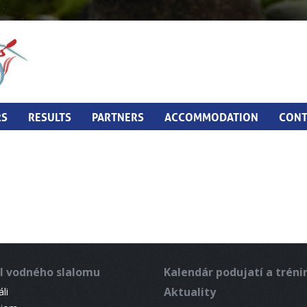
RS
RESULTS
PARTNERS
ACCOMMODATION
CONT
l vodného slalomu
Kalendár podujatí a trén
Aktuality
li