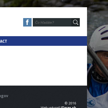
ACT
ingov
© 2016
Web vytvoril
ITway.sk