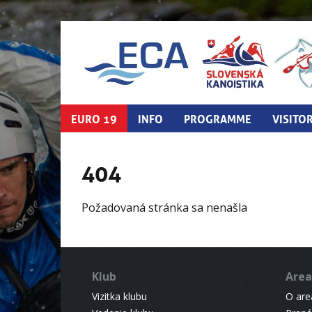
EURO 19
INFO
PROGRAMME
VISITO
404
Požadovaná stránka sa nenašla
Klub
Area
Vizitka klubu
O areá