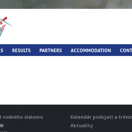
RS
RESULTS
PARTNERS
ACCOMMODATION
CONT
l vodného slalomu
Kalendár podujatí a trén
Aktuality
li