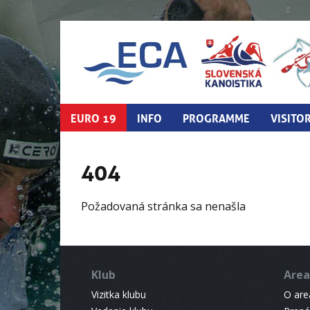
EURO 19
INFO
PROGRAMME
VISITO
404
Požadovaná stránka sa nenašla
Klub
Area
Vizitka klubu
O areá