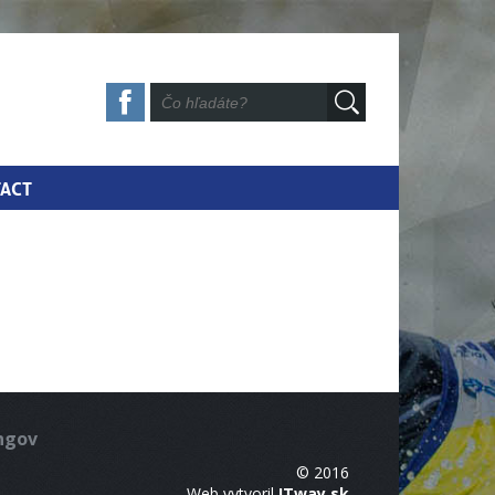
ACT
ingov
© 2016
Web vytvoril
ITway.sk