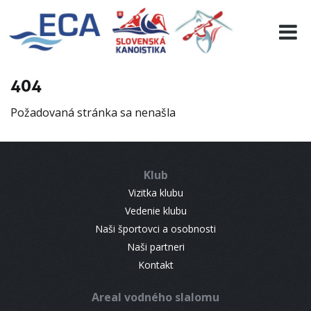
EURO 19
INFO
PROGRAMME
404
VISITORS
Požadovaná stránka sa nenašla
RESULTS
PARTNERS
ACCOMMODATION
Klub
CONTACT
Vizitka klubu
Vedenie klubu
Naši športovci a osobnosti
Naši partneri
Kontakt
Areal vodného slalomu