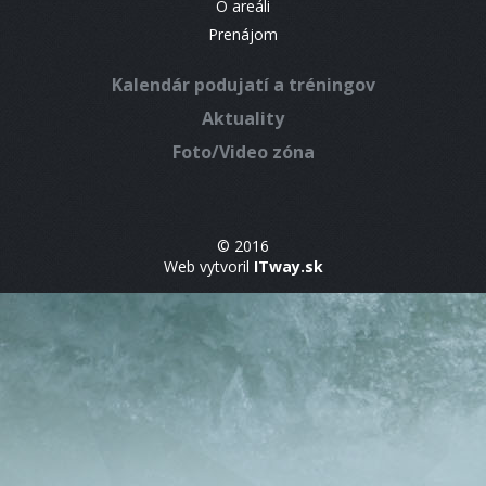
O areáli
Prenájom
Kalendár podujatí a tréningov
Aktuality
Foto/Video zóna
© 2016
Web vytvoril
ITway.sk