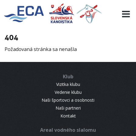
EURO 19
INFO
PROGRAMME
404
VISITORS
Požadovaná stránka sa nenašla
RESULTS
PARTNERS
ACCOMMODATION
Klub
CONTACT
Vizitka klubu
Vedenie klubu
Naši športovci a osobnosti
Naši partneri
Kontakt
Areal vodného slalomu