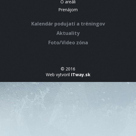
O areáli
Prenájom
Kalendár podujatí a tréningov
Aktuality
Foto/Video zóna
© 2016
Web vytvoril
ITway.sk