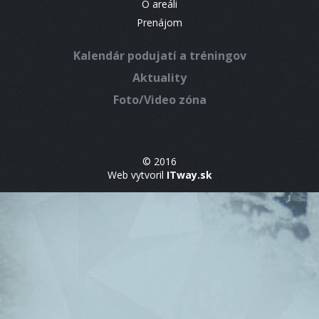
O areáli
Prenájom
Kalendár podujatí a tréningov
Aktuality
Foto/Video zóna
© 2016
Web vytvoril
ITway.sk