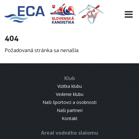
EURO 19
INFO
PROGRAMME
404
VISITORS
Požadovaná stránka sa nenašla
RESULTS
PARTNERS
ACCOMMODATION
Klub
CONTACT
Vizitka klubu
Vedenie klubu
Naši športovci a osobnosti
Naši partneri
Kontakt
Areal vodného slalomu