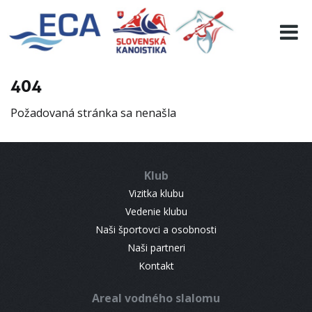
EURO 19
INFO
PROGRAMME
404
VISITORS
Požadovaná stránka sa nenašla
RESULTS
PARTNERS
ACCOMMODATION
Klub
CONTACT
Vizitka klubu
Vedenie klubu
Naši športovci a osobnosti
Naši partneri
Kontakt
Areal vodného slalomu