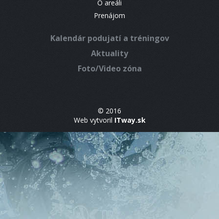
O areáli
Prenájom
Kalendár podujatí a tréningov
Aktuality
Foto/Video zóna
© 2016
Web vytvoril
ITway.sk