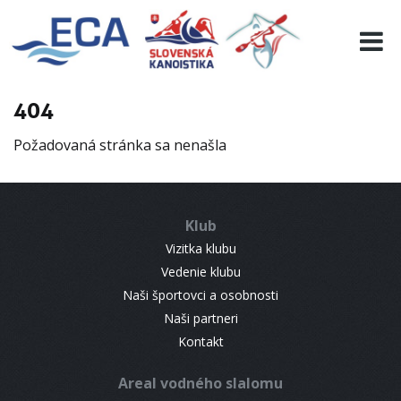
EURO 19
INFO
PROGRAMME
404
VISITORS
Požadovaná stránka sa nenašla
RESULTS
PARTNERS
ACCOMMODATION
Klub
CONTACT
Vizitka klubu
Vedenie klubu
Naši športovci a osobnosti
Naši partneri
Kontakt
Areal vodného slalomu