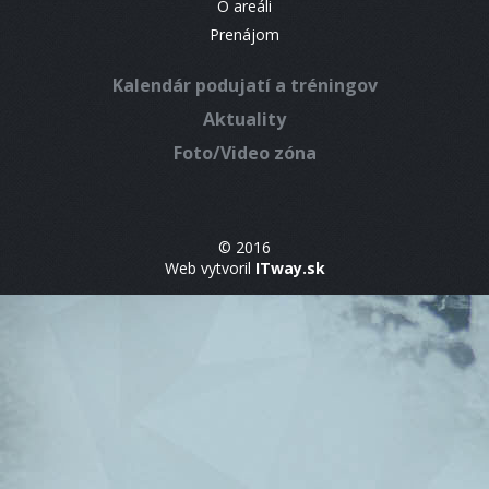
O areáli
Prenájom
Kalendár podujatí a tréningov
Aktuality
Foto/Video zóna
© 2016
Web vytvoril
ITway.sk