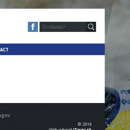
ACT
ingov
© 2016
Web vytvoril
ITway.sk