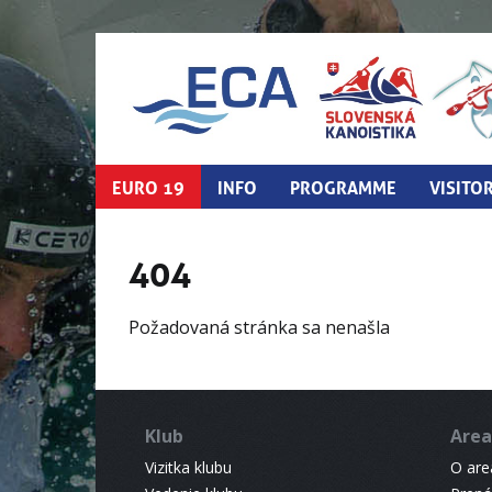
EURO 19
INFO
PROGRAMME
VISITO
404
Požadovaná stránka sa nenašla
Klub
Area
Vizitka klubu
O areá