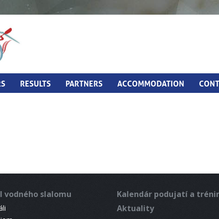
RS
RESULTS
PARTNERS
ACCOMMODATION
CONT
l vodného slalomu
Kalendár podujatí a trén
Aktuality
li