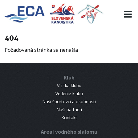
EURO 19
INFO
PROGRAMME
404
VISITORS
Požadovaná stránka sa nenašla
RESULTS
PARTNERS
ACCOMMODATION
Klub
CONTACT
Vizitka klubu
Vedenie klubu
Naši športovci a osobnosti
Naši partneri
Kontakt
Areal vodného slalomu