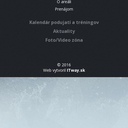
O areáli
Prenájom
Kalendár podujatí a tréningov
Aktuality
Foto/Video zóna
© 2016
Web vytvoril
ITway.sk