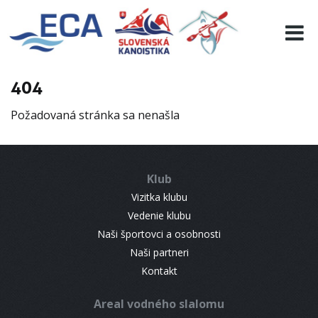
EURO 19
INFO
PROGRAMME
404
VISITORS
Požadovaná stránka sa nenašla
RESULTS
PARTNERS
ACCOMMODATION
Klub
CONTACT
Vizitka klubu
Vedenie klubu
Naši športovci a osobnosti
Naši partneri
Kontakt
Areal vodného slalomu