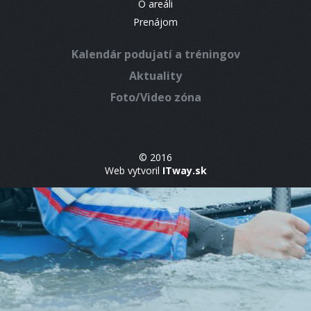
O areáli
Prenájom
Kalendár podujatí a tréningov
Aktuality
Foto/Video zóna
© 2016
Web vytvoril
ITway.sk