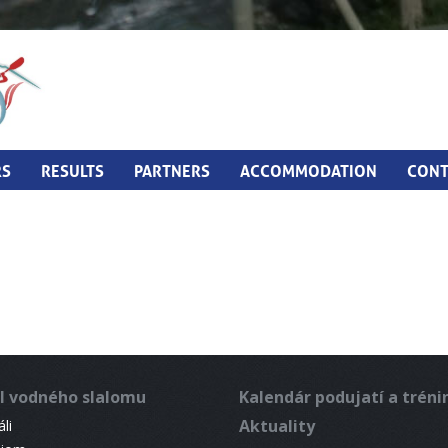
RS
RESULTS
PARTNERS
ACCOMMODATION
CONT
l vodného slalomu
Kalendár podujatí a trén
Aktuality
li