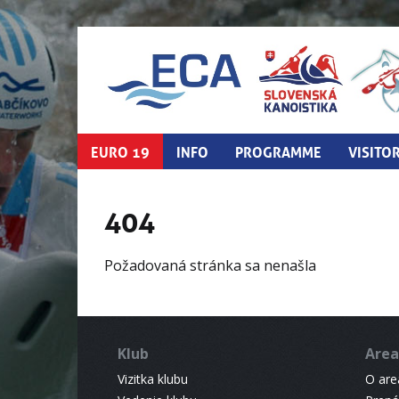
EURO 19
INFO
PROGRAMME
VISITO
404
Požadovaná stránka sa nenašla
Klub
Area
Vizitka klubu
O areá