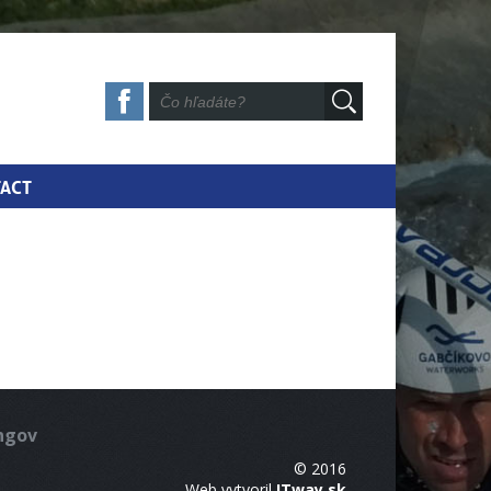
ACT
ingov
© 2016
Web vytvoril
ITway.sk