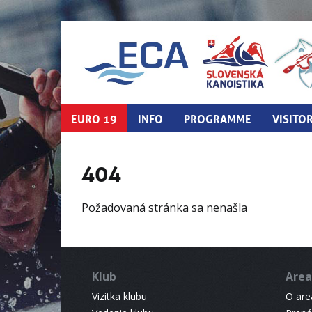
EURO 19
INFO
PROGRAMME
VISITO
404
Požadovaná stránka sa nenašla
Klub
Area
Vizitka klubu
O areá