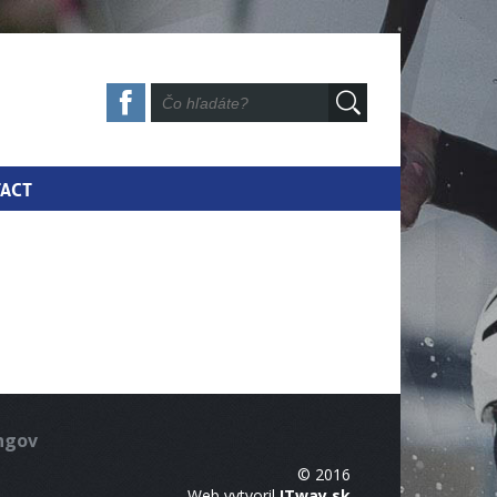
ACT
ingov
© 2016
Web vytvoril
ITway.sk