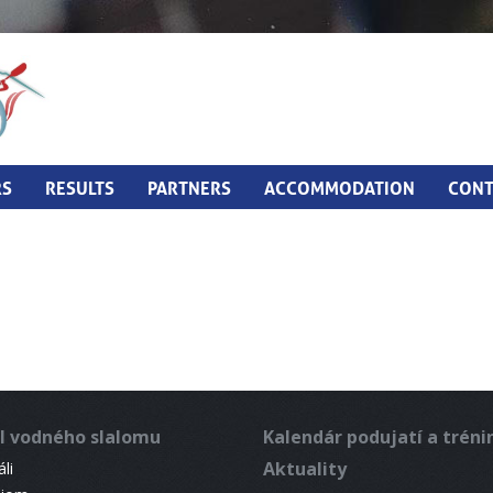
RS
RESULTS
PARTNERS
ACCOMMODATION
CONT
l vodného slalomu
Kalendár podujatí a trén
Aktuality
li