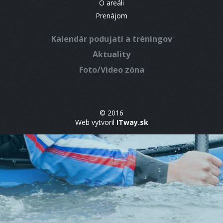
O areáli
Prenájom
Kalendár podujatí a tréningov
Aktuality
Foto/Video zóna
© 2016
Web vytvoril
ITway.sk