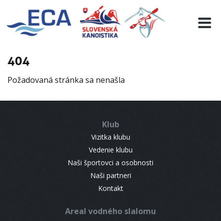
EURO 19
INFO
PROGRAMME
404
VISITORS
Požadovaná stránka sa nenašla
RESULTS
PARTNERS
ACCOMMODATION
Klub
CONTACT
Vizitka klubu
Vedenie klubu
Naši športovci a osobnosti
Naši partneri
Kontakt
Areal vodného slalomu