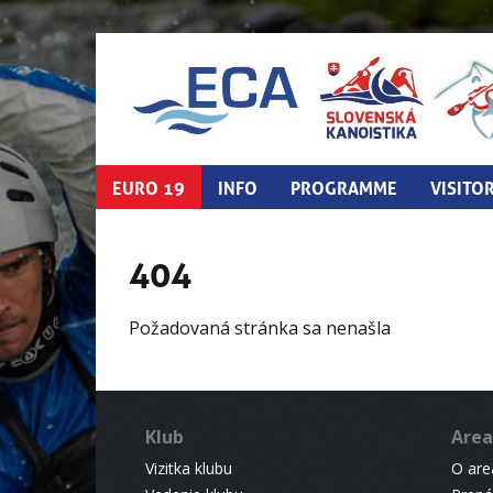
EURO 19
INFO
PROGRAMME
VISITO
404
Požadovaná stránka sa nenašla
Klub
Area
Vizitka klubu
O areá