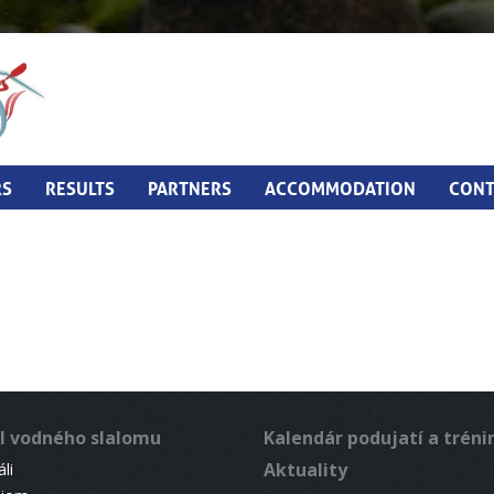
RS
RESULTS
PARTNERS
ACCOMMODATION
CONT
l vodného slalomu
Kalendár podujatí a trén
Aktuality
li