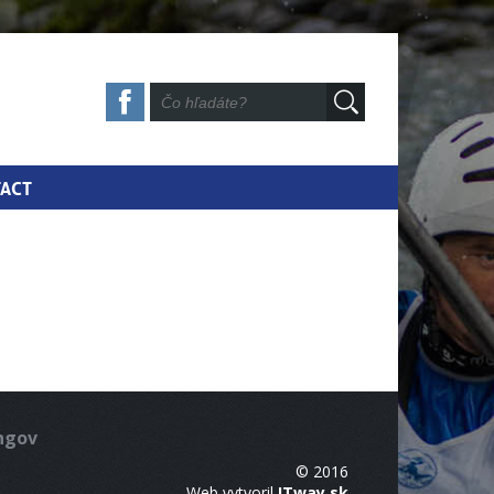
ACT
ingov
© 2016
Web vytvoril
ITway.sk