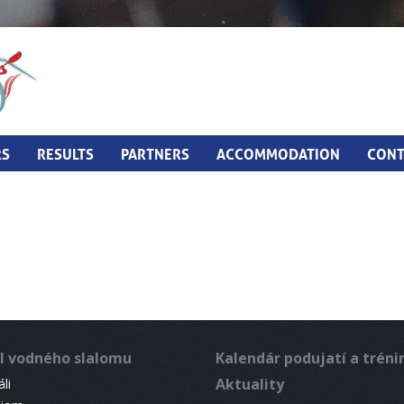
RS
RESULTS
PARTNERS
ACCOMMODATION
CONT
l vodného slalomu
Kalendár podujatí a trén
Aktuality
li