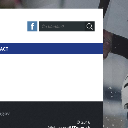
ACT
ingov
© 2016
Web vytvoril
ITway.sk