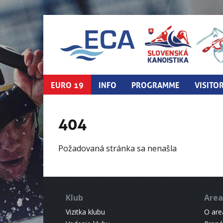
EURO 19
INFO
PROGRAMME
VISITO
404
Požadovaná stránka sa nenašla
Klub
Area
Vizitka klubu
O areá