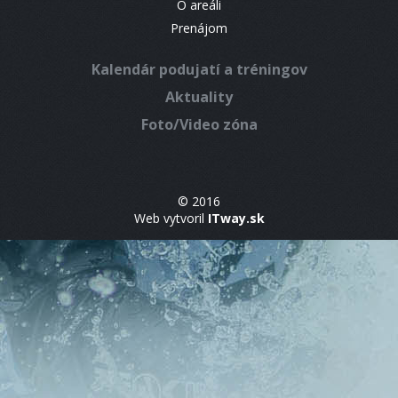
O areáli
Prenájom
Kalendár podujatí a tréningov
Aktuality
Foto/Video zóna
© 2016
Web vytvoril
ITway.sk