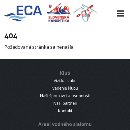
EURO 19
INFO
PROGRAMME
404
VISITORS
Požadovaná stránka sa nenašla
RESULTS
PARTNERS
ACCOMMODATION
Klub
CONTACT
Vizitka klubu
Vedenie klubu
Naši športovci a osobnosti
Naši partneri
Kontakt
Areal vodného slalomu