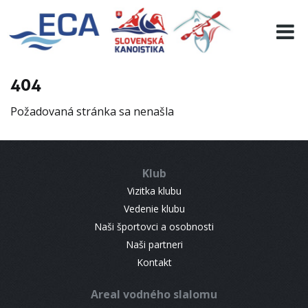
EURO 19
INFO
PROGRAMME
404
VISITORS
Požadovaná stránka sa nenašla
RESULTS
PARTNERS
ACCOMMODATION
Klub
CONTACT
Vizitka klubu
Vedenie klubu
Naši športovci a osobnosti
Naši partneri
Kontakt
Areal vodného slalomu