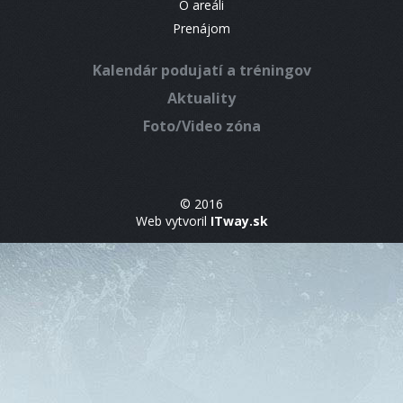
O areáli
Prenájom
Kalendár podujatí a tréningov
Aktuality
Foto/Video zóna
© 2016
Web vytvoril
ITway.sk