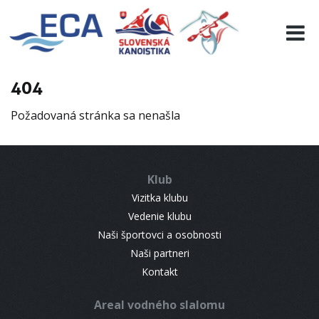
EURO 19
INFO
PROGRAMME
404
VISITORS
Požadovaná stránka sa nenašla
RESULTS
PARTNERS
ACCOMMODATION
Klub
CONTACT
Vizitka klubu
Vedenie klubu
Naši športovci a osobnosti
Naši partneri
Kontakt
Areal vodného slalomu