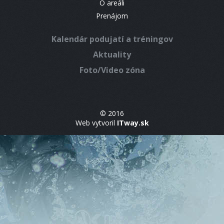
O areáli
Prenájom
Kalendár podujatí a tréningov
Aktuality
Foto/Video zóna
© 2016
Web vytvoril
ITway.sk