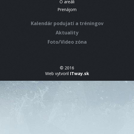
O areáli
Prenájom
Kalendár podujatí a tréningov
Aktuality
Foto/Video zóna
© 2016
Web vytvoril
ITway.sk