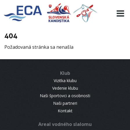
EURO 19
INFO
PROGRAMME
404
VISITORS
Požadovaná stránka sa nenašla
RESULTS
PARTNERS
ACCOMMODATION
Klub
CONTACT
Vizitka klubu
Vedenie klubu
Naši športovci a osobnosti
Naši partneri
Kontakt
Areal vodného slalomu