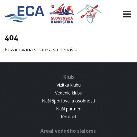
EURO 19
INFO
PROGRAMME
404
VISITORS
Požadovaná stránka sa nenašla
RESULTS
PARTNERS
ACCOMMODATION
Klub
CONTACT
Vizitka klubu
Vedenie klubu
Naši športovci a osobnosti
Naši partneri
Kontakt
Areal vodného slalomu