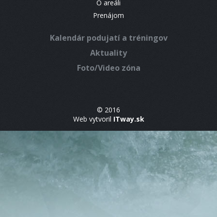
O areáli
Prenájom
Kalendár podujatí a tréningov
Aktuality
Foto/Video zóna
© 2016
Web vytvoril
ITway.sk