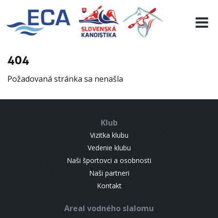
EURO 19
INFO
PROGRAMME
404
VISITORS
Požadovaná stránka sa nenašla
RESULTS
PARTNERS
ACCOMMODATION
Klub
CONTACT
Vizitka klubu
Vedenie klubu
Naši športovci a osobnosti
Naši partneri
Kontakt
Areal vodného slalomu