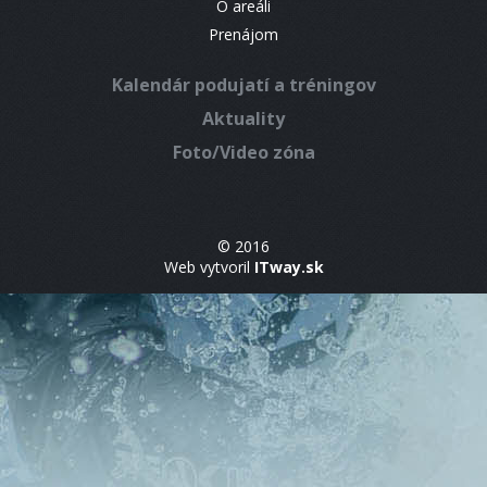
O areáli
Prenájom
Kalendár podujatí a tréningov
Aktuality
Foto/Video zóna
© 2016
Web vytvoril
ITway.sk