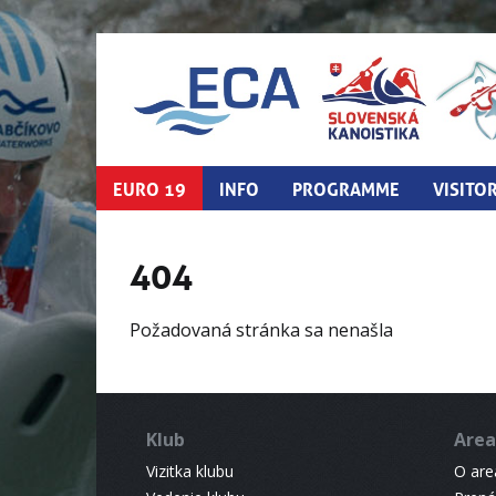
EURO 19
INFO
PROGRAMME
VISITO
404
Požadovaná stránka sa nenašla
Klub
Area
Vizitka klubu
O areá