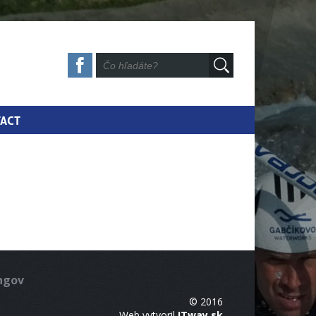
ACT
ingov
© 2016
Web vytvoril
ITway.sk