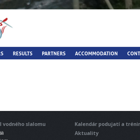
RS
RESULTS
PARTNERS
ACCOMMODATION
CONT
l vodného slalomu
Kalendár podujatí a trén
Aktuality
li