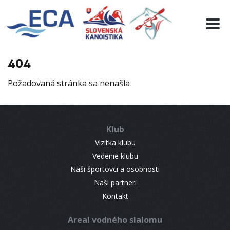
EURO 19
INFO
PROGRAMME
404
VISITORS
Požadovaná stránka sa nenašla
RESULTS
PARTNERS
ACCOMMODATION
Klub
CONTACT
Vizitka klubu
Vedenie klubu
Naši športovci a osobnosti
Naši partneri
Kontakt
Areal vodného slalomu