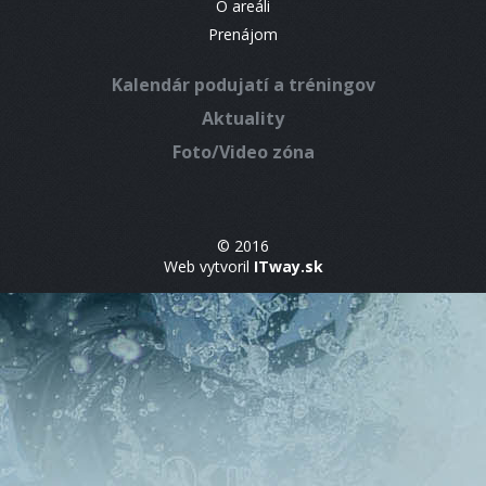
O areáli
Prenájom
Kalendár podujatí a tréningov
Aktuality
Foto/Video zóna
© 2016
Web vytvoril
ITway.sk