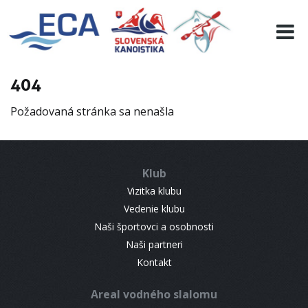
EURO 19
INFO
PROGRAMME
404
VISITORS
Požadovaná stránka sa nenašla
RESULTS
PARTNERS
ACCOMMODATION
Klub
CONTACT
Vizitka klubu
Vedenie klubu
Naši športovci a osobnosti
Naši partneri
Kontakt
Areal vodného slalomu