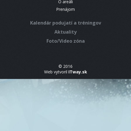
O areáli
Prenájom
Kalendár podujatí a tréningov
Aktuality
Foto/Video zóna
© 2016
Web vytvoril
ITway.sk