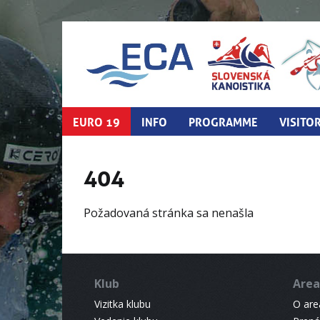
EURO 19
INFO
PROGRAMME
VISITO
404
Požadovaná stránka sa nenašla
Klub
Area
Vizitka klubu
O areá