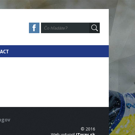
ACT
ingov
© 2016
Web vytvoril
ITway.sk