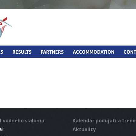
RS
RESULTS
PARTNERS
ACCOMMODATION
CONT
l vodného slalomu
Kalendár podujatí a trén
Aktuality
li