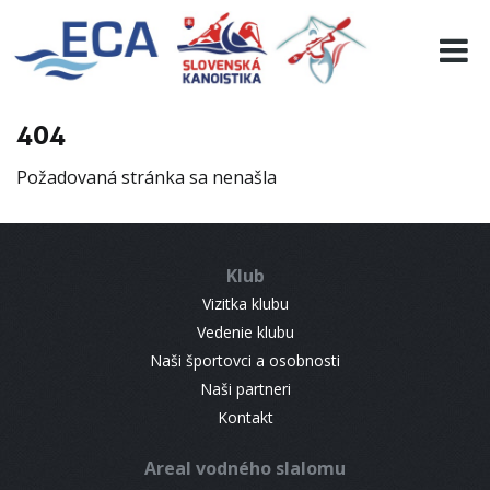
EURO 19
INFO
PROGRAMME
404
VISITORS
Požadovaná stránka sa nenašla
RESULTS
PARTNERS
ACCOMMODATION
Klub
CONTACT
Vizitka klubu
Vedenie klubu
Naši športovci a osobnosti
Naši partneri
Kontakt
Areal vodného slalomu