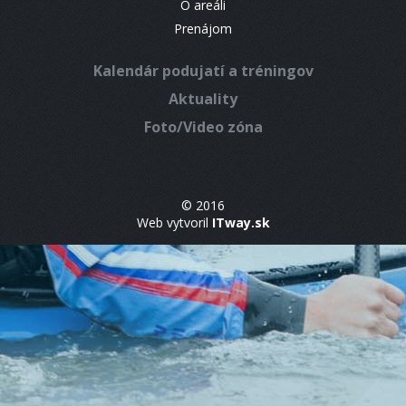
O areáli
Prenájom
Kalendár podujatí a tréningov
Aktuality
Foto/Video zóna
© 2016
Web vytvoril
ITway.sk