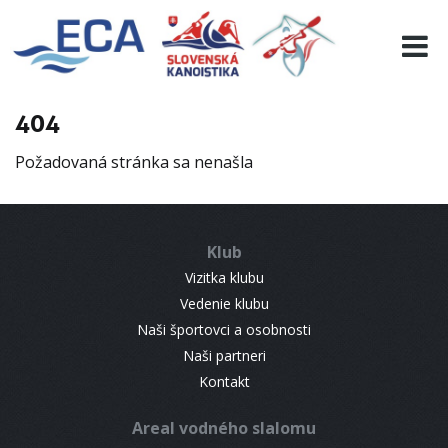
EURO 19
INFO
PROGRAMME
404
VISITORS
Požadovaná stránka sa nenašla
RESULTS
PARTNERS
ACCOMMODATION
Klub
CONTACT
Vizitka klubu
Vedenie klubu
Naši športovci a osobnosti
Naši partneri
Kontakt
Areal vodného slalomu