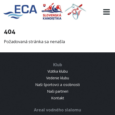
EURO 19
INFO
PROGRAMME
404
VISITORS
Požadovaná stránka sa nenašla
RESULTS
PARTNERS
ACCOMMODATION
Klub
CONTACT
Vizitka klubu
Vedenie klubu
Naši športovci a osobnosti
Naši partneri
Kontakt
Areal vodného slalomu