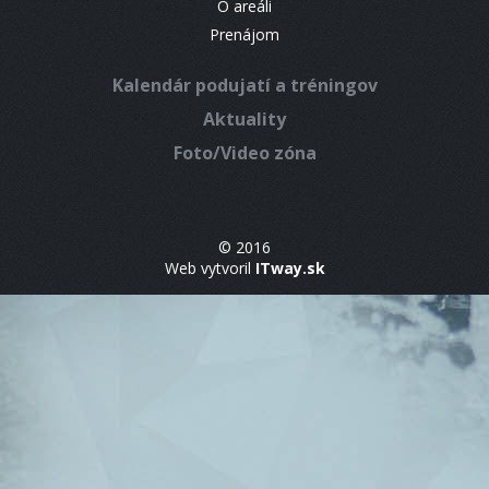
O areáli
Prenájom
Kalendár podujatí a tréningov
Aktuality
Foto/Video zóna
© 2016
Web vytvoril
ITway.sk