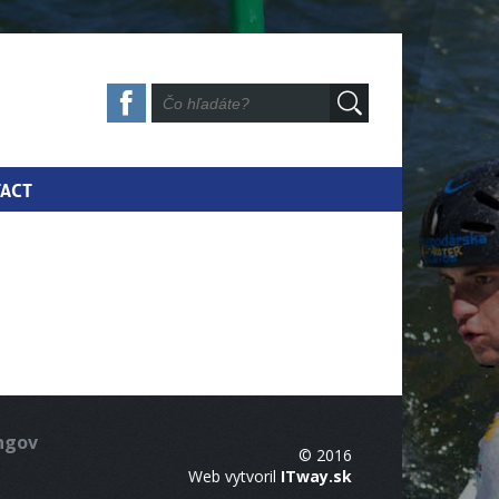
ACT
ingov
© 2016
Web vytvoril
ITway.sk