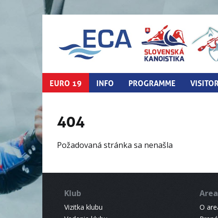
EURO 19
INFO
PROGRAMME
VISITO
404
Požadovaná stránka sa nenašla
Klub
Area
Vizitka klubu
O areá