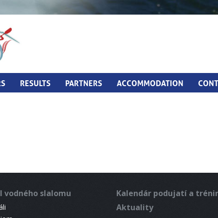
RS
RESULTS
PARTNERS
ACCOMMODATION
CONT
l vodného slalomu
Kalendár podujatí a trén
Aktuality
li