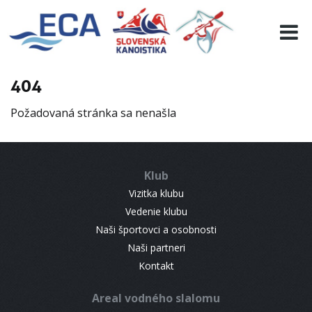
EURO 19
INFO
PROGRAMME
404
VISITORS
Požadovaná stránka sa nenašla
RESULTS
PARTNERS
ACCOMMODATION
Klub
CONTACT
Vizitka klubu
Vedenie klubu
Naši športovci a osobnosti
Naši partneri
Kontakt
Areal vodného slalomu