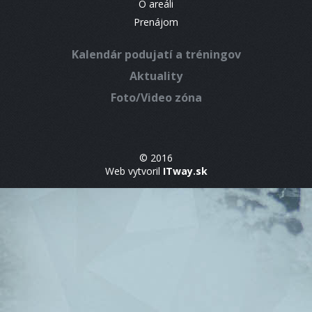
O areáli
Prenájom
Kalendár podujatí a tréningov
Aktuality
Foto/Video zóna
© 2016
Web vytvoril
ITway.sk