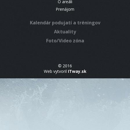
O areáli
Prenájom
Kalendár podujatí a tréningov
Aktuality
Foto/Video zóna
© 2016
Web vytvoril
ITway.sk