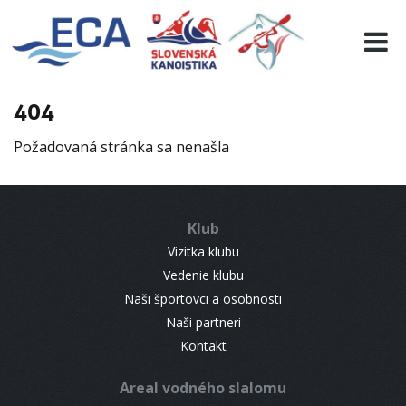
EURO 19
INFO
PROGRAMME
404
VISITORS
Požadovaná stránka sa nenašla
RESULTS
PARTNERS
ACCOMMODATION
Klub
CONTACT
Vizitka klubu
Vedenie klubu
Naši športovci a osobnosti
Naši partneri
Kontakt
Areal vodného slalomu