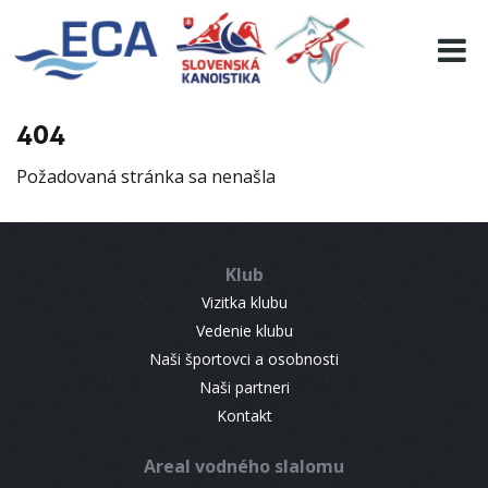
EURO 19
INFO
PROGRAMME
404
VISITORS
Požadovaná stránka sa nenašla
RESULTS
PARTNERS
ACCOMMODATION
Klub
CONTACT
Vizitka klubu
Vedenie klubu
Naši športovci a osobnosti
Naši partneri
Kontakt
Areal vodného slalomu