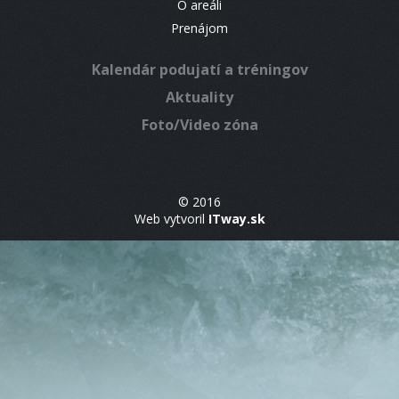
O areáli
Prenájom
Kalendár podujatí a tréningov
Aktuality
Foto/Video zóna
© 2016
Web vytvoril
ITway.sk