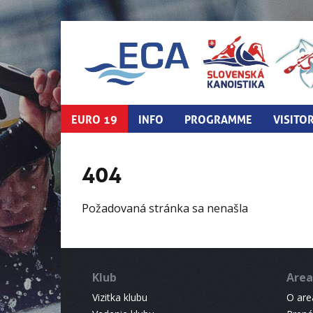
EURO 19
INFO
PROGRAMME
VISITO
404
Požadovaná stránka sa nenašla
Klub
Area
Vizitka klubu
O areá