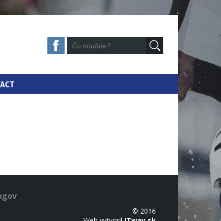
ACT
ingov
© 2016
Web vytvoril
ITway.sk