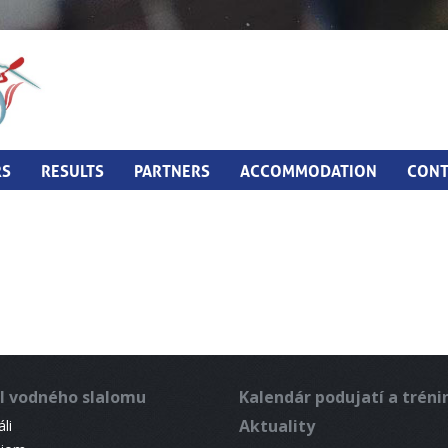
RS
RESULTS
PARTNERS
ACCOMMODATION
CONT
l vodného slalomu
Kalendár podujatí a trén
Aktuality
li