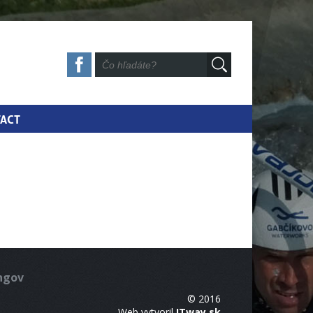
ACT
ingov
© 2016
Web vytvoril
ITway.sk