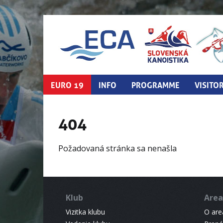
EURO 19
INFO
PROGRAMME
VISITO
404
Požadovaná stránka sa nenašla
Klub
Area
Vizitka klubu
O areá