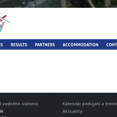
RS
RESULTS
PARTNERS
ACCOMMODATION
CONT
l vodného slalomu
Kalendár podujatí a trén
Aktuality
li