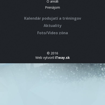
O areáli
Prenájom
Kalendár podujatí a tréningov
Aktuality
Foto/Video zóna
© 2016
Web vytvoril
ITway.sk