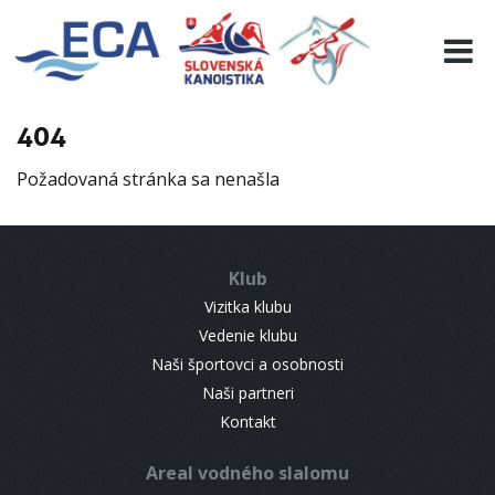
EURO 19
INFO
PROGRAMME
404
VISITORS
Požadovaná stránka sa nenašla
RESULTS
PARTNERS
ACCOMMODATION
Klub
CONTACT
Vizitka klubu
Vedenie klubu
Naši športovci a osobnosti
Naši partneri
Kontakt
Areal vodného slalomu