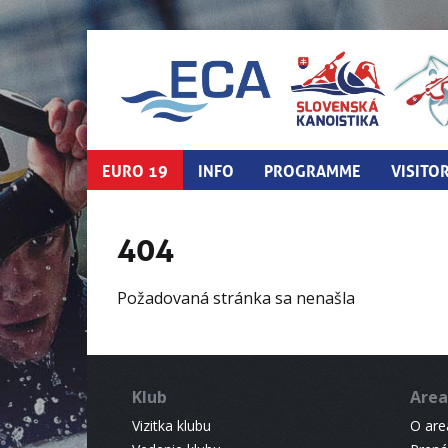
EURO 19
INFO
PROGRAMME
VISITO
404
Požadovaná stránka sa nenašla
Klub
Area
Vizitka klubu
O areá