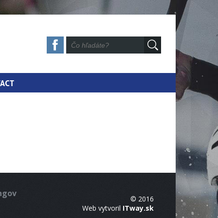
ACT
ingov
© 2016
Web vytvoril
ITway.sk