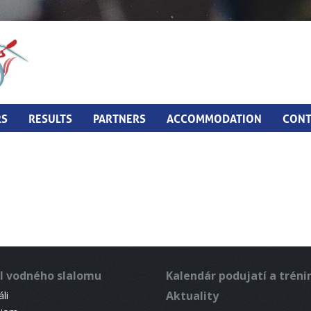
RS
RESULTS
PARTNERS
ACCOMMODATION
CONT
l vodného slalomu
Kalendár podujatí a trén
Aktuality
li