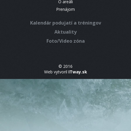
O areáli
Prenájom
Kalendár podujatí a tréningov
Aktuality
Foto/Video zóna
© 2016
Web vytvoril
ITway.sk