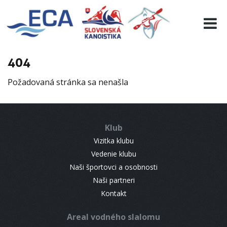
EURO 19
INFO
PROGRAMME
404
VISITORS
Požadovaná stránka sa nenašla
RESULTS
PARTNERS
ACCOMMODATION
Klub
CONTACT
Vizitka klubu
Vedenie klubu
Naši športovci a osobnosti
Naši partneri
Kontakt
Areal vodného slalomu