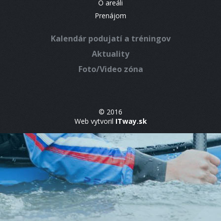
O areáli
Prenájom
Kalendár podujatí a tréningov
Aktuality
Foto/Video zóna
© 2016
Web vytvoril
ITway.sk