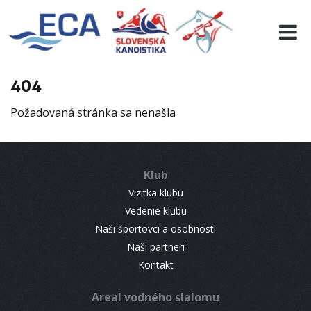
EURO 19
INFO
PROGRAMME
404
VISITORS
Požadovaná stránka sa nenašla
RESULTS
PARTNERS
ACCOMMODATION
Klub
CONTACT
Vizitka klubu
Vedenie klubu
Naši športovci a osobnosti
Naši partneri
Kontakt
Areal vodného slalomu