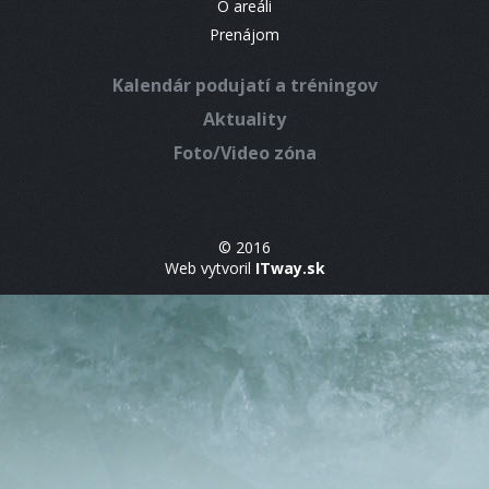
O areáli
Prenájom
Kalendár podujatí a tréningov
Aktuality
Foto/Video zóna
© 2016
Web vytvoril
ITway.sk