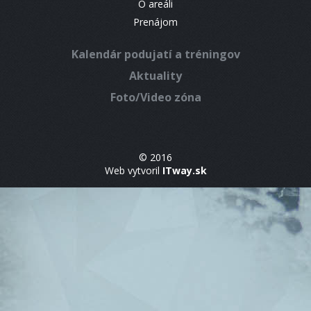
O areáli
Prenájom
Kalendár podujatí a tréningov
Aktuality
Foto/Video zóna
© 2016
Web vytvoril
ITway.sk