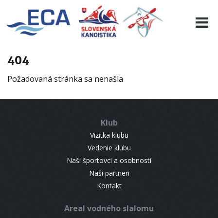
EURO 19
INFO
PROGRAMME
404
VISITORS
Požadovaná stránka sa nenašla
RESULTS
PARTNERS
ACCOMMODATION
Klub
CONTACT
Vizitka klubu
Vedenie klubu
Naši športovci a osobnosti
Naši partneri
Kontakt
Areal vodného slalomu