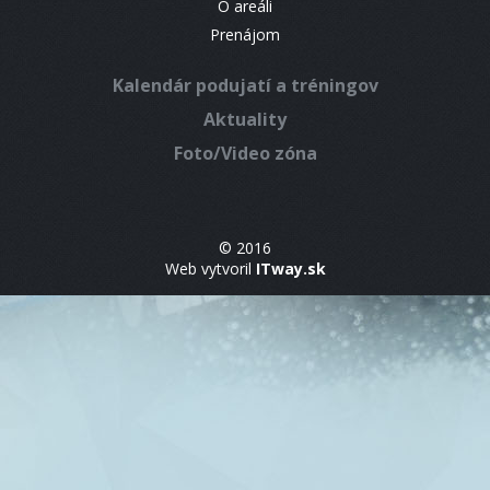
O areáli
Prenájom
Kalendár podujatí a tréningov
Aktuality
Foto/Video zóna
© 2016
Web vytvoril
ITway.sk