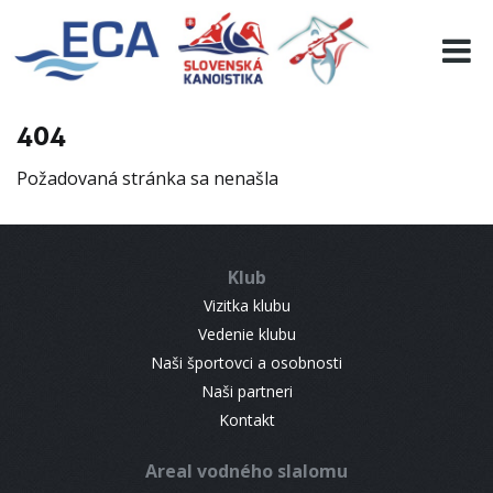
EURO 19
INFO
PROGRAMME
404
VISITORS
Požadovaná stránka sa nenašla
RESULTS
PARTNERS
ACCOMMODATION
Klub
CONTACT
Vizitka klubu
Vedenie klubu
Naši športovci a osobnosti
Naši partneri
Kontakt
Areal vodného slalomu