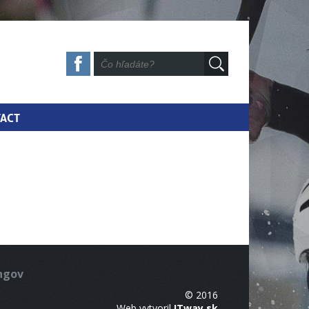
ACT
ingov
© 2016
Web vytvoril
ITway.sk