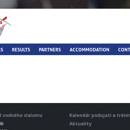
RS
RESULTS
PARTNERS
ACCOMMODATION
CONT
l vodného slalomu
Kalendár podujatí a trén
Aktuality
li