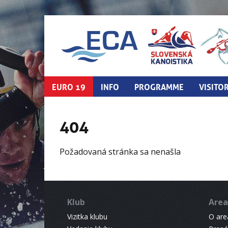
EURO 19
INFO
PROGRAMME
VISITO
404
Požadovaná stránka sa nenašla
Klub
Area
Vizitka klubu
O areá