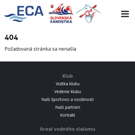
EURO 19
INFO
PROGRAMME
404
VISITORS
Požadovaná stránka sa nenašla
RESULTS
PARTNERS
ACCOMMODATION
Klub
CONTACT
Vizitka klubu
Vedenie klubu
Naši športovci a osobnosti
Naši partneri
Kontakt
Areal vodného slalomu