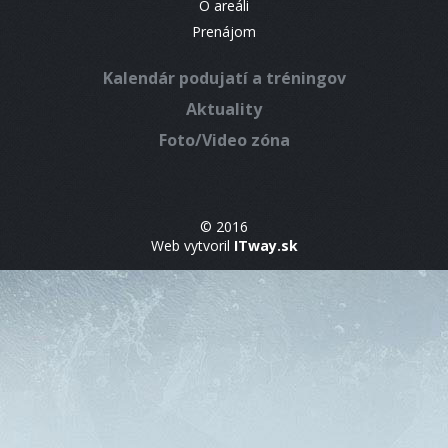
O areáli
Prenájom
Kalendár podujatí a tréningov
Aktuality
Foto/Video zóna
© 2016
Web vytvoril
ITway.sk