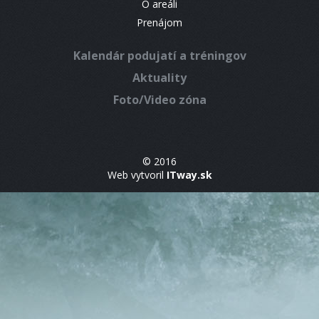
O areáli
Prenájom
Kalendár podujatí a tréningov
Aktuality
Foto/Video zóna
© 2016
Web vytvoril
ITway.sk