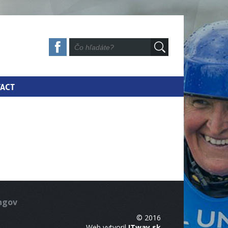
ACT
ingov
© 2016
Web vytvoril
ITway.sk