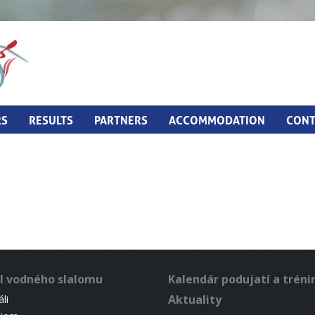
RS
RESULTS
PARTNERS
ACCOMMODATION
CONT
l vodného slalomu
Kalendár podujatí a trén
Aktuality
li