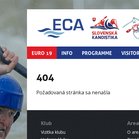
EURO 19
INFO
PROGRAMME
VISITO
404
Požadovaná stránka sa nenašla
Klub
Area
Vizitka klubu
O areá