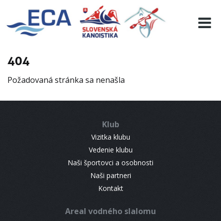
EURO 19
INFO
PROGRAMME
404
VISITORS
Požadovaná stránka sa nenašla
RESULTS
PARTNERS
ACCOMMODATION
Klub
CONTACT
Vizitka klubu
Vedenie klubu
Naši športovci a osobnosti
Naši partneri
Kontakt
Areal vodného slalomu