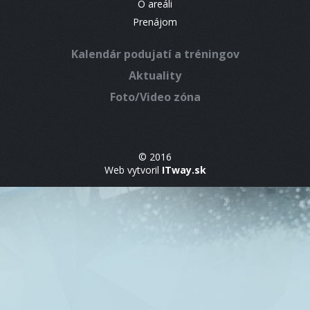
O areáli
Prenájom
Kalendár podujatí a tréningov
Aktuality
Foto/Video zóna
© 2016
Web vytvoril
ITway.sk