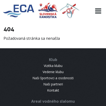
EURO 19
INFO
PROGRAMME
404
VISITORS
Požadovaná stránka sa nenašla
RESULTS
PARTNERS
ACCOMMODATION
Klub
CONTACT
Vizitka klubu
Vedenie klubu
Naši športovci a osobnosti
Naši partneri
Kontakt
Areal vodného slalomu