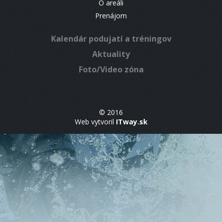
O areáli
Prenájom
Kalendár podujatí a tréningov
Aktuality
Foto/Video zóna
© 2016
Web vytvoril
ITway.sk