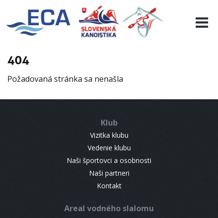
EURO 19
INFO
PROGRAMME
404
VISITORS
Požadovaná stránka sa nenašla
RESULTS
PARTNERS
ACCOMMODATION
Klub
CONTACT
Vizitka klubu
Vedenie klubu
Naši športovci a osobnosti
Naši partneri
Kontakt
Areal vodného slalomu