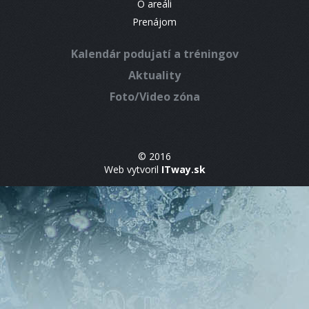
O areáli
Prenájom
Kalendár podujatí a tréningov
Aktuality
Foto/Video zóna
© 2016
Web vytvoril
ITway.sk