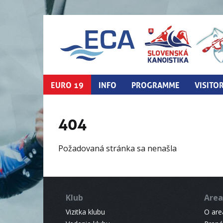
EURO 19
INFO
PROGRAMME
VISITO
404
Požadovaná stránka sa nenašla
Klub
Area
Vizitka klubu
O areá