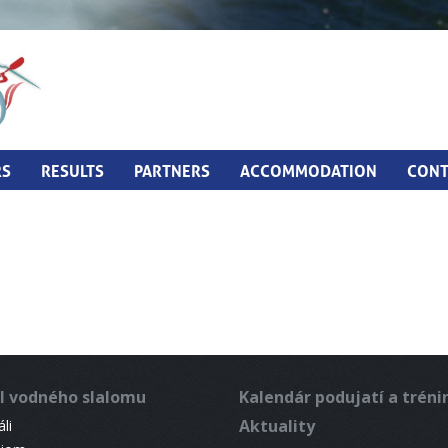
RS
RESULTS
PARTNERS
ACCOMMODATION
CONT
l vodného slalomu
Kalendár podujatí a trén
Aktuality
li