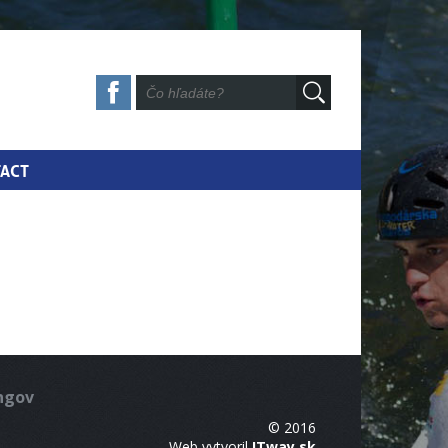
ACT
ingov
© 2016
Web vytvoril
ITway.sk