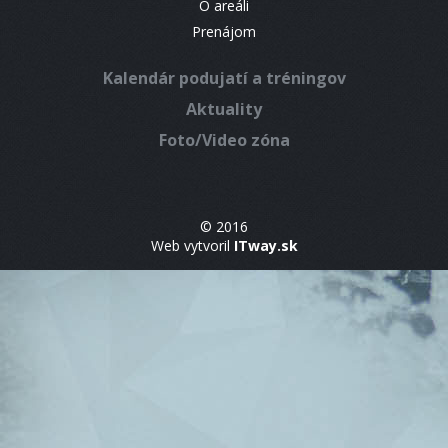
O areáli
Prenájom
Kalendár podujatí a tréningov
Aktuality
Foto/Video zóna
© 2016
Web vytvoril
ITway.sk