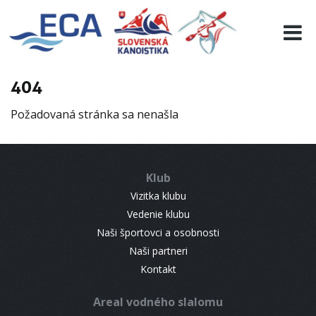
EURO 19
INFO
PROGRAMME
404
VISITORS
Požadovaná stránka sa nenašla
RESULTS
PARTNERS
ACCOMMODATION
Klub
CONTACT
Vizitka klubu
Vedenie klubu
Naši športovci a osobnosti
Naši partneri
Kontakt
Areal vodného slalomu